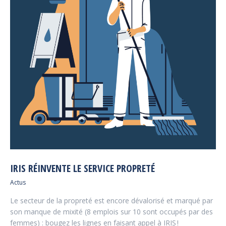
IRIS RÉINVENTE LE SERVICE PROPRETÉ
Actus
Le secteur de la propreté est encore dévalorisé et marqué par
son manque de mixité (8 emplois sur 10 sont occupés par des
femmes) : bougez les lignes en faisant appel à IRIS !