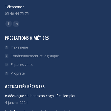
Téléphone :
05 46 44 75 75
Trouvez nous sur :
La
La
page
page
PRESTATIONS & MÉTIERS
Facebook
LinkedIn
s'ouvre
s'ouvre
Imprimerie
dans
dans
Conditionnement et logistique
une
une
Espaces verts
nouvelle
nouvelle
fenêtre
fenêtre
Propreté
ACTUALITÉS RÉCENTES
#IdéeReçue : le handicap cognitif et l’emploi
4 janvier 2024