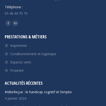
Téléphone :
05 46 44 75 75
Trouvez nous sur :
La
La
page
page
PRESTATIONS & MÉTIERS
Facebook
LinkedIn
s'ouvre
s'ouvre
Imprimerie
dans
dans
Conditionnement et logistique
une
une
Espaces verts
nouvelle
nouvelle
fenêtre
fenêtre
Propreté
ACTUALITÉS RÉCENTES
#IdéeReçue : le handicap cognitif et l’emploi
4 janvier 2024