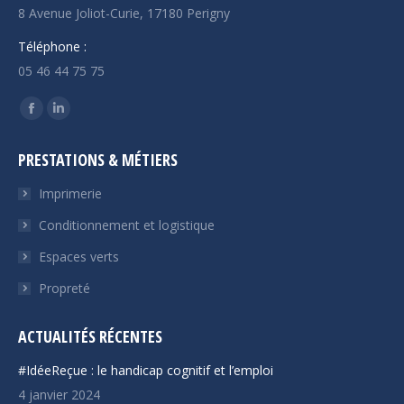
8 Avenue Joliot-Curie, 17180 Perigny
Téléphone :
05 46 44 75 75
Trouvez nous sur :
La
La
page
page
PRESTATIONS & MÉTIERS
Facebook
LinkedIn
s'ouvre
s'ouvre
Imprimerie
dans
dans
Conditionnement et logistique
une
une
Espaces verts
nouvelle
nouvelle
fenêtre
fenêtre
Propreté
ACTUALITÉS RÉCENTES
#IdéeReçue : le handicap cognitif et l’emploi
4 janvier 2024