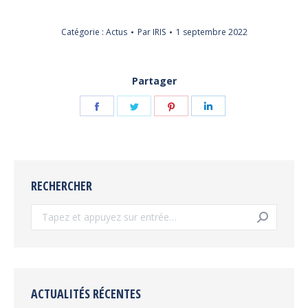
Catégorie :
Actus
Par
IRIS
1 septembre 2022
Partager
Partager
Partager
Partager
Partager
sur
sur
sur
sur
Facebook
Twitter
Pinterest
LinkedIn
RECHERCHER
Recherche
:
ACTUALITÉS RÉCENTES