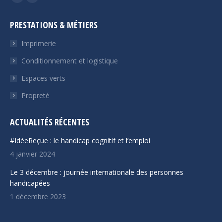
La
La
page
page
PRESTATIONS & MÉTIERS
Facebook
LinkedIn
s'ouvre
s'ouvre
Imprimerie
dans
dans
Conditionnement et logistique
une
une
Espaces verts
nouvelle
nouvelle
fenêtre
fenêtre
Propreté
ACTUALITÉS RÉCENTES
#IdéeReçue : le handicap cognitif et l’emploi
4 janvier 2024
Le 3 décembre : journée internationale des personnes
handicapées
1 décembre 2023