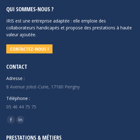
QUI SOMMES-NOUS ?
IRIS est une entreprise adaptée : elle emploie des
collaborateurs handicapés et propose des prestations à haute
valeur ajoutée.
CONTACTEZ-NOUS !
CONTACT
Adresse :
8 Avenue Joliot-Curie, 17180 Perigny
Téléphone :
05 46 44 75 75
Trouvez nous sur :
La
La
page
page
PRESTATIONS & MÉTIERS
Facebook
LinkedIn