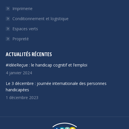
s'ouvre
s'ouvre
Imprimerie
dans
dans
Conditionnement et logistique
une
une
Espaces verts
nouvelle
nouvelle
fenêtre
fenêtre
Propreté
ACTUALITÉS RÉCENTES
#IdéeReçue : le handicap cognitif et l’emploi
4 janvier 2024
Le 3 décembre : journée internationale des personnes
handicapées
1 décembre 2023